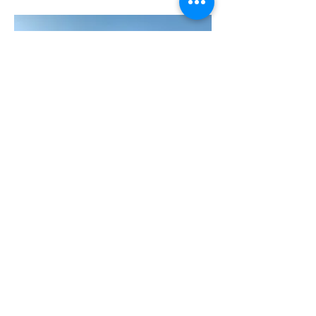
Apprendre à méditer avec
la technique "Hong So"
Sur demande
Plus d'infos